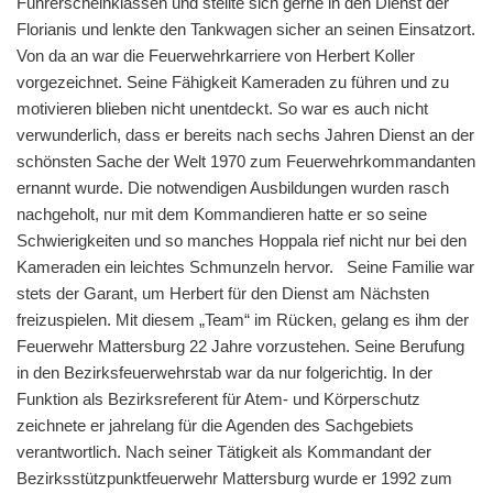
Führerscheinklassen und stellte sich gerne in den Dienst der
Florianis und lenkte den Tankwagen sicher an seinen Einsatzort.
Von da an war die Feuerwehrkarriere von Herbert Koller
vorgezeichnet. Seine Fähigkeit Kameraden zu führen und zu
motivieren blieben nicht unentdeckt. So war es auch nicht
verwunderlich, dass er bereits nach sechs Jahren Dienst an der
schönsten Sache der Welt 1970 zum Feuerwehrkommandanten
ernannt wurde. Die notwendigen Ausbildungen wurden rasch
nachgeholt, nur mit dem Kommandieren hatte er so seine
Schwierigkeiten und so manches Hoppala rief nicht nur bei den
Kameraden ein leichtes Schmunzeln hervor. Seine Familie war
stets der Garant, um Herbert für den Dienst am Nächsten
freizuspielen. Mit diesem „Team“ im Rücken, gelang es ihm der
Feuerwehr Mattersburg 22 Jahre vorzustehen. Seine Berufung
in den Bezirksfeuerwehrstab war da nur folgerichtig. In der
Funktion als Bezirksreferent für Atem- und Körperschutz
zeichnete er jahrelang für die Agenden des Sachgebiets
verantwortlich. Nach seiner Tätigkeit als Kommandant der
Bezirksstützpunktfeuerwehr Mattersburg wurde er 1992 zum