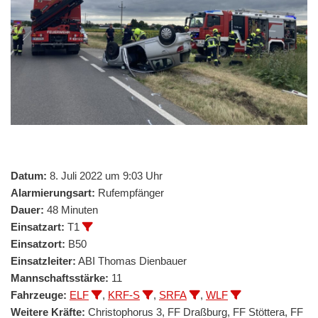
Datum:
8. Juli 2022 um 9:03 Uhr
Alarmierungsart:
Rufempfänger
Dauer:
48 Minuten
Einsatzart:
T1
Einsatzort:
B50
Einsatzleiter:
ABI Thomas Dienbauer
Mannschaftsstärke:
11
Fahrzeuge:
ELF
,
KRF-S
,
SRFA
,
WLF
Weitere Kräfte:
Christophorus 3, FF Draßburg, FF Stöttera, FF